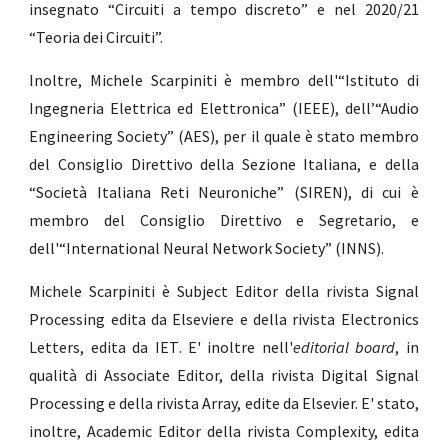
insegnato “Circuiti a tempo discreto” e nel 202
0/21
“
Teoria dei Circuiti
”.
Inoltre, Michele Scarpiniti è membro dell'“Istituto di
Ingegneria Elettrica ed Elettronica” (IEEE), dell’“Audio
Engineering Society” (AES), per il quale è stato membro
del Consiglio Direttivo della Sezione Italiana, e della
“Società Italiana Reti Neuroniche” (SIREN), di cui è
membro del Consiglio Direttivo e Segretario, e
dell'
“International Neural Network Society” (INNS)
.
Michele Scarpiniti è Subject Editor della rivista Signal
Processing edita da Elsevier
e e della rivista Electronics
Letters, edita da IET
. E' inoltre nell'
editorial board
, in
qualità di Associate Editor, della rivista Digital Signal
Processing e della rivista Array, edit
e
da Elsevie
r. E' stato,
inoltre
, Academic Editor della rivista Complexity, edita